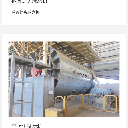
椭圆封头球磨机
椭圆封头球磨机
平封头球磨机