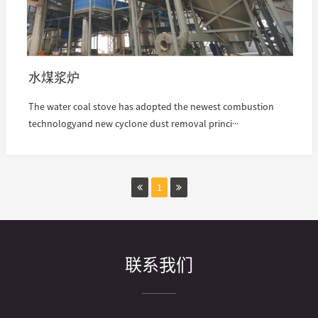
水煤浆炉
The water coal stove has adopted the newest combustion
technologyand new cyclone dust removal princi···
1
联系我们